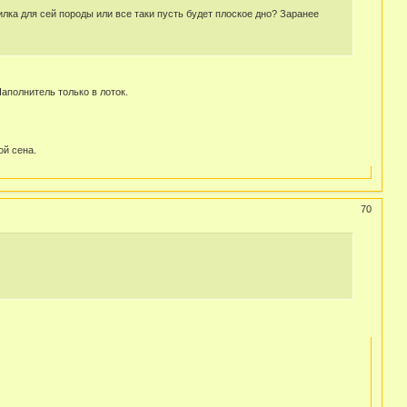
лка для сей породы или все таки пусть будет плоское дно? Заранее
аполнитель только в лоток.
ой сена.
70