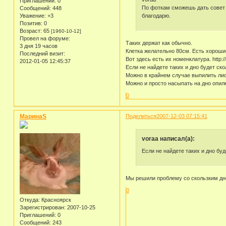
Приглашений:
0
По фоткам сможешь дать совет п
Сообщений:
448
благодарю.
Уважение:
+3
Позитив:
0
Возраст:
65
[1960-10-12]
Провел на форуме:
Таких держат как обычно.
3 дня 19 часов
Клетка желательно 80см. Есть хорошие
Последний визит:
Вот здесь есть их номенклатура. http://
2012-01-05 12:45:37
Если не найдете таких и дно будет ско
Можно в крайнем случае выпилить лис
Можно и просто насыпать на дно опилк
0
МаринаS
Поделиться
2007-12-03 07:15:41
voraa написал(а):
Если не найдете таких и дно буд
Мы решили проблему со скользким дно
0
Откуда:
Красноярск
Зарегистрирован
: 2007-10-25
Приглашений:
0
Сообщений:
243