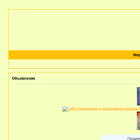
Фо
Объявление
Продажа карлик