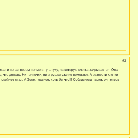
63
итал и попал носом прямо в ту штуку, на которую клетка закрывается. Она
, что делать. Ни тряпочки, ни игрушки уже не помогают. А разнести клетки
окойнее стал. А Зосе, главное, хоть бы что!!! Соблазнила парня, он теперь