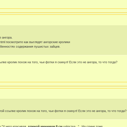
е ангора.
5.html посмотрите как выглядят ангорские кролики
обенностях содержания пушистых зайцев.
ссылке кролик похож на того, чьи фотки я скинул! Если это не ангора, то что тогда?
 этой ссылке кролик похож на того, чьи фотки я скинул! Если это не ангора, то что тогда?
 "У него красивая,
длиной минимум 8 см
шёрстка..." . На спине тоже.