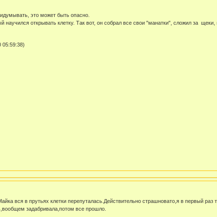
придумывать, это может быть опасно.
й научился открывать клетку. Так вот, он собрал все свои "манатки", сложил за щеки,
 05:59:38)
Майка вся в прутьях клетки перепуталась.Действительно страшновато,я в первый раз 
ь,вообщем задабривала,потом все прошло.