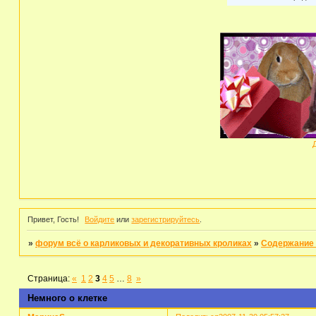
Привет, Гость!
Войдите
или
зарегистрируйтесь
.
»
форум всё о карликовых и декоративных кроликах
»
Содержание 
Страница:
«
1
2
3
4
5
…
8
»
Немного о клетке