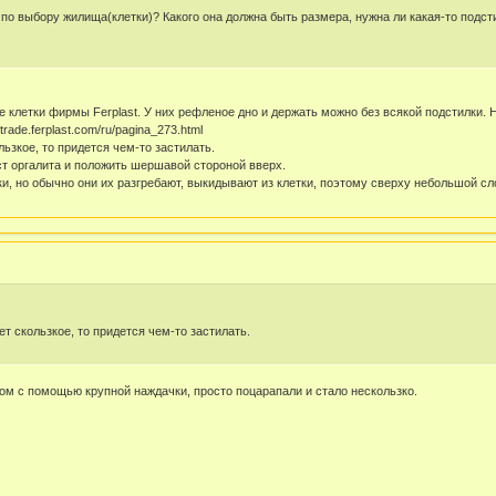
о выбору жилища(клетки)? Какого она должна быть размера, нужна ли какая-то подсти
 клетки фирмы Ferplast. У них рефленое дно и держать можно без всякой подстилки. Н
trade.ferplast.com/ru/pagina_273.html
льзкое, то придется чем-то застилать.
т оргалита и положить шершавой стороной вверх.
и, но обычно они их разгребают, выкидывают из клетки, поэтому сверху небольшой сл
ет скользкое, то придется чем-то застилать.
м с помощью крупной наждачки, просто поцарапали и стало нескользко.