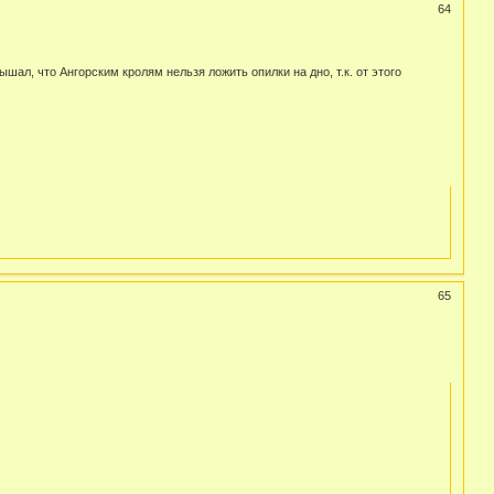
64
ал, что Ангорским кролям нельзя ложить опилки на дно, т.к. от этого
65