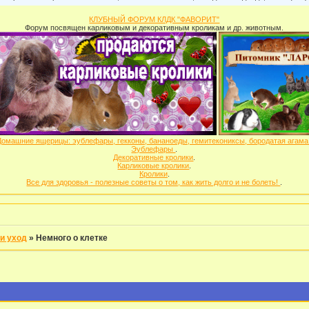
КЛУБНЫЙ ФОРУМ КЛДК "ФАВОРИТ"
Форум посвящен карликовым и декоративным кроликам и др. животным.
Домашние ящерицы: эублефары, гекконы, бананоеды, гемитекониксы, бородатая агам
Эублефары
.
Декоративные кролики
.
Карликовые кролики
.
Кролики
.
Все для здоровья - полезные советы о том, как жить долго и не болеть!
.
и уход
»
Немного о клетке