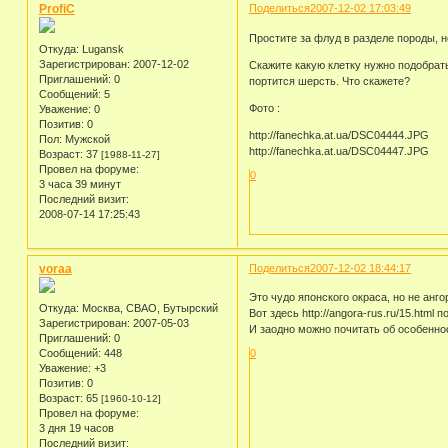
ProfiC
Поделиться
2007-12-02 17:03:49
Простите за флуд в разделе породы, н
Откуда:
Lugansk
Зарегистрирован
: 2007-12-02
Скажите какую клетку нужно подобрать
Приглашений:
0
портится шерсть. Что скажете?
Сообщений:
5
Фото :
Уважение:
0
Позитив:
0
http://fanechka.at.ua/DSC04444.JPG
Пол:
Мужской
http://fanechka.at.ua/DSC04447.JPG
Возраст:
37
[1988-11-27]
Провел на форуме:
0
3 часа 39 минут
Последний визит:
2008-07-14 17:25:43
voraa
Поделиться
2007-12-02 18:44:17
Это чудо японского окраса, но не анго
Откуда:
Москва, СВАО, Бутырский
Вот здесь http://angora-rus.ru/15.html
Зарегистрирован
: 2007-05-03
И заодно можно почитать об особенно
Приглашений:
0
Сообщений:
448
0
Уважение:
+3
Позитив:
0
Возраст:
65
[1960-10-12]
Провел на форуме:
3 дня 19 часов
Последний визит: