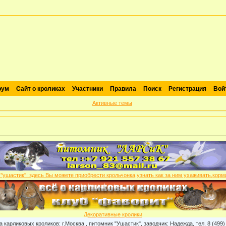
рум
Сайт о кроликах
Участники
Правила
Поиск
Регистрация
Вой
Активные темы
Декоративные кролики
овых кроликов: г.Москва , питомник "Ушастик", заводчик: Надежда, тел. 8 (499) 901-59-