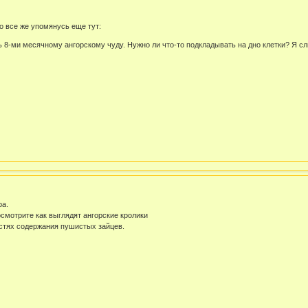
о все же упомянусь еще тут:
 8-ми месячному ангорскому чуду. Нужно ли что-то подкладывать на дно клетки? Я слыш
ра.
 посмотрите как выглядят ангорские кролики
стях содержания пушистых зайцев.