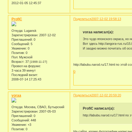
2012-01-05 12:45:37
ProfiC
Поделиться
2007-12-02 19:58:13
Откуда:
Lugansk
voraa написал(а):
Зарегистрирован
: 2007-12-02
Это чудо японского окраса, но н
Приглашений:
0
Вот здесь http://angora-rus.ru/1
Сообщений:
5
И заодно можно почитать об ос
Уважение:
0
Позитив:
0
Пол:
Мужской
Возраст:
37
[1988-11-27]
http://labubu.narod.ru/17.html по этой 
Провел на форуме:
3 часа 39 минут
0
Последний визит:
2008-07-14 17:25:43
voraa
Поделиться
2007-12-02 20:59:20
Откуда:
Москва, СВАО, Бутырский
ProfiC написал(а):
Зарегистрирован
: 2007-05-03
http://labubu.narod.ru/17.html по
Приглашений:
0
Сообщений:
448
Уважение:
+3
Позитив:
0
На сайте, кроме фотографии напмсано