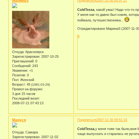
МаринаS
Поделиться
2007-11-30 05:57:27
ColdTessa
, какой ужас! Надо что-то 
У меня как-то давно был хомяк, которы
поймала, путешественника...
Отредактировано МаринаS (2007-11-30
0
Откуда:
Красноярск
Зарегистрирован
: 2007-10-25
Приглашений:
0
Сообщений:
243
Уважение:
+1
Позитив:
0
Пол:
Женский
Возраст:
45
[1981-03-29]
Провел на форуме:
3 дня 15 часов
Последний визит:
2008-07-21 07:43:13
Маруся
Поделиться
2007-11-30 09:51:10
ColdTessa
,у меня тоже так было,моя 
Откуда:
Самара
чаще выпускать и старалась не ругат
Зарегистрирован
: 2007-11-02