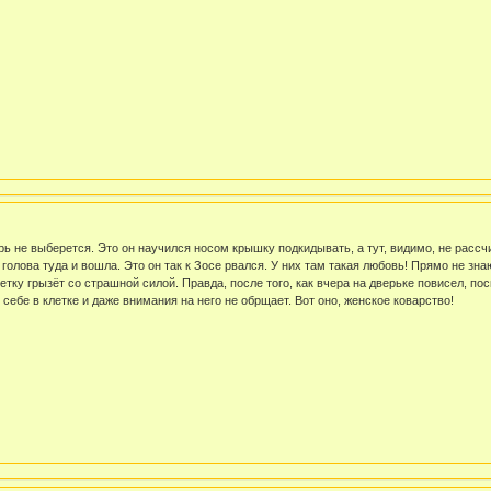
ерь не выберется. Это он научился носом крышку подкидывать, а тут, видимо, не рассч
голова туда и вошла. Это он так к Зосе рвался. У них там такая любовь! Прямо не знаю
етку грызёт со страшной силой. Правда, после того, как вчера на дверьке повисел, посп
 себе в клетке и даже внимания на него не обрщает. Вот оно, женское коварство!