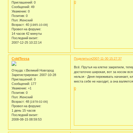
0
Приглашений:
0
Сообщений:
49
Уважение:
0
Позитив:
0
Пол:
Женский
Возраст:
40
[1985-10-08]
Провел на форуме:
14 часов 42 минуты
Последний визит:
2007-12-25 10:22:14
ColdTessa
Поделиться
2007-11-30 15:27:37
Всё. Прутья на клетке закрепили, теп
Откуда:
г.Великий Новгород
достаточно широкая, вот за носом вся 
Зарегистрирован
: 2007-10-28
нельзя - Деня переживать начинает, кл
Приглашений:
0
места себе не находит, а она валяется
Сообщений:
177
Уважение:
+1
0
Позитив:
0
Пол:
Женский
Возраст:
48
[1978-02-06]
Провел на форуме:
1 день 15 часов
Последний визит:
2008-08-15 08:59:53