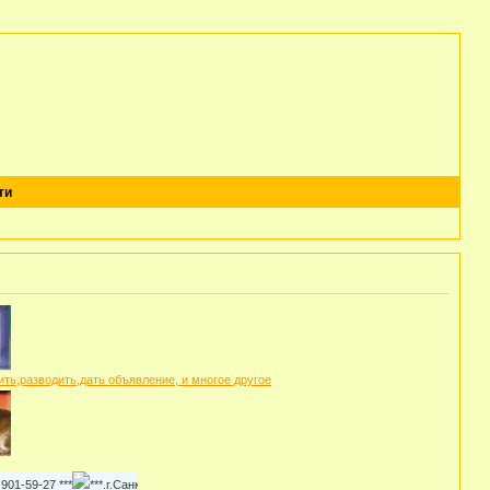
ти
27 ***
***.г.Санкт-Петербург, питомник "ЛАРСиК",заводчик: Марина, тел. 8 (812) 491-85