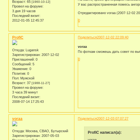
Возраст:
65
[1960-10-12]
У вас распространенная помесь ангор
Провел на форуме:
3 дня 19 часов
Отредактировано voraa (2007-12-02 20
Последний визит:
0
2012-01-05 12:45:37
ProfiC
Поделиться
2007-12-02 22:09:40
voraa
Откуда:
Lugansk
По фоткам сможешь дать совет по выбо
Зарегистрирован
: 2007-12-02
0
Приглашений:
0
Сообщений:
5
Уважение:
0
Позитив:
0
Пол:
Мужской
Возраст:
37
[1988-11-27]
Провел на форуме:
3 часа 39 минут
Последний визит:
2008-07-14 17:25:43
voraa
Поделиться
2007-12-03 07:07:27
Откуда:
Москва, СВАО, Бутырский
ProfiC написал(а):
Зарегистрирован
: 2007-05-03
voraa