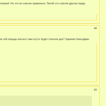
ловый. Но это не совсем правильно. Лисий это совсем другая порда.
68
я сей породы или все таки пусть будет плоское дно? Заранее благодарю.
69