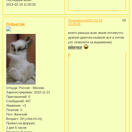
Последний визит:
2013-02-19 11:00:26
Поделиться
2011-01-14
59
Пуфыстик
21:25:46
моего раньши асик звали потомучто
думали девочка назвали ася а потом
упс (извенити за выражение)
ЯЙИЧКИ
0
Откуда:
Россия - Москва
Зарегистрирован
: 2010-11-21
Приглашений:
0
Сообщений:
447
Уважение:
+3
Позитив:
0
Пол:
Женский
Возраст:
28
[1998-05-05]
Провел на форуме:
2 дня 5 часов
Последний визит: