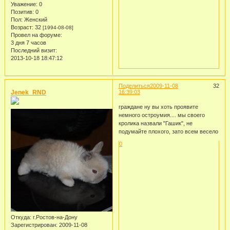
Уважение:
0
Позитив:
0
Пол:
Женский
Возраст:
32
[1994-08-08]
Провел на форуме:
3 дня 7 часов
Последний визит:
2013-10-18 18:47:12
Поделиться
2009-11-08
32
Jenek_RND
16:39:03
граждане ну вы хоть проявите
немного остроумия.... мы своего
кролика назвали "Гашик", не
подумайте плохого, зато всем весело
0
Откуда:
г.Ростов-на-Дону
Зарегистрирован
: 2009-11-08