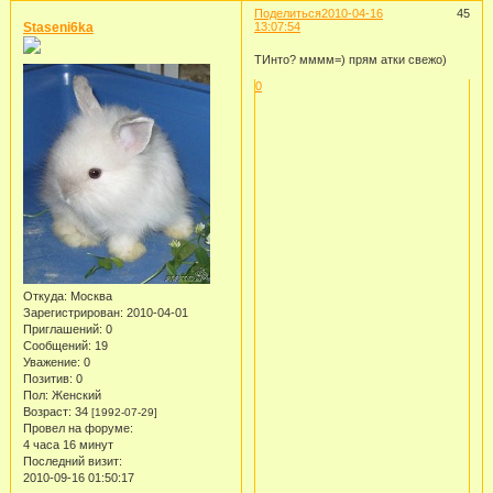
Поделиться
2010-04-16
45
Staseni6ka
13:07:54
ТИнто? мммм=) прям атки свежо)
0
Откуда:
Москва
Зарегистрирован
: 2010-04-01
Приглашений:
0
Сообщений:
19
Уважение:
0
Позитив:
0
Пол:
Женский
Возраст:
34
[1992-07-29]
Провел на форуме:
4 часа 16 минут
Последний визит:
2010-09-16 01:50:17