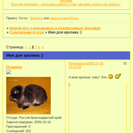
Кролики
.
Все для здоровья - полезные советы о том, как жить долго и не болеть!
.
Привет, Гость!
Войдите
или
зарегистрируйтесь
.
»
форум всё о карликовых и декоративных кроликах
»
Содержание и уход
»
Имя для кролика :)
Страница:
«
1
2
3
4
»
Имя для кролика :)
Поделиться
2009-10-18
31
Пушинка
14:41:03
А мою крольку зовут Зоя.
0
Откуда:
Россия,Краснодарский край
Зарегистрирован
: 2009-10-16
Приглашений:
0
Сообщений:
252