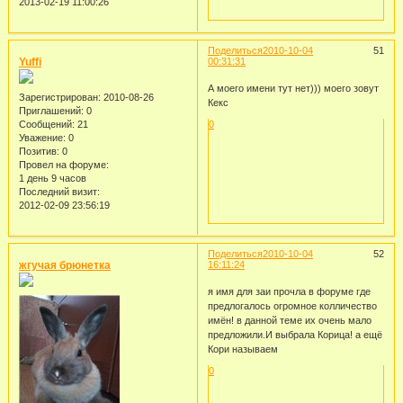
2013-02-19 11:00:26
Поделиться
2010-10-04
51
Yuffi
00:31:31
А моего имени тут нет))) моего зовут
Зарегистрирован
: 2010-08-26
Кекс
Приглашений:
0
0
Сообщений:
21
Уважение:
0
Позитив:
0
Провел на форуме:
1 день 9 часов
Последний визит:
2012-02-09 23:56:19
Поделиться
2010-10-04
52
жгучая брюнетка
16:11:24
я имя для заи прочла в форуме где
предлогалось огромное колличество
имён! в данной теме их очень мало
предложили.И выбрала Корица! а ещё
Кори называем
0