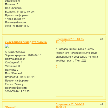
Уважение:
0
Позитив:
0
Пол:
Женский
Возраст:
34
[1992-07-29]
Провел на форуме:
4 часа 16 минут
Последний визит:
2010-09-16 01:50:17
Поделиться
2010-04-15
43
счастливая обладательница
14:12:07
я назвала Тинто Брасс.в честь
Откуда:
самара
известного человека)))).это когда
Зарегистрирован
: 2010-04-15
официально и серьезным тоном а
Приглашений:
0
вообще просто Тинто))))
Сообщений:
4
Уважение:
0
0
Позитив:
0
Пол:
Женский
Возраст:
39
[1987-06-02]
Провел на форуме:
2 часа 35 минут
Последний визит:
2010-05-26 19:52:35
Поделиться
2010-04-15
44
*Квики*
18:51:43