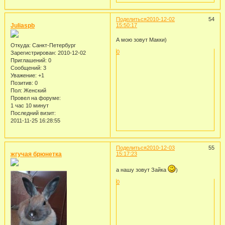
Поделиться
2010-12-02
54
Juliaspb
15:50:17
А мою зовут Макки)
Откуда:
Санкт-Петербург
0
Зарегистрирован
: 2010-12-02
Приглашений:
0
Сообщений:
3
Уважение:
+1
Позитив:
0
Пол:
Женский
Провел на форуме:
1 час 10 минут
Последний визит:
2011-11-25 16:28:55
Поделиться
2010-12-03
55
жгучая брюнетка
15:17:23
а нашу зовут Зайка
)
0