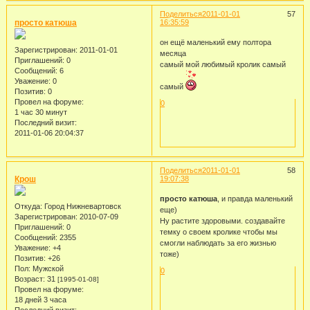
Поделиться
2011-01-01
57
просто катюша
16:35:59
он ещё маленький ему полтора
Зарегистрирован
: 2011-01-01
месяца
Приглашений:
0
самый мой любимый кролик самый
Сообщений:
6
Уважение:
0
самый
Позитив:
0
Провел на форуме:
0
1 час 30 минут
Последний визит:
2011-01-06 20:04:37
Поделиться
2011-01-01
58
Крош
19:07:38
просто катюша
, и правда маленький
Откуда:
Город Нижневартовск
еще)
Зарегистрирован
: 2010-07-09
Ну растите здоровыми. создавайте
Приглашений:
0
темку о своем кролике чтобы мы
Сообщений:
2355
смогли наблюдать за его жизнью
Уважение:
+4
тоже)
Позитив:
+26
Пол:
Мужской
0
Возраст:
31
[1995-01-08]
Провел на форуме:
18 дней 3 часа