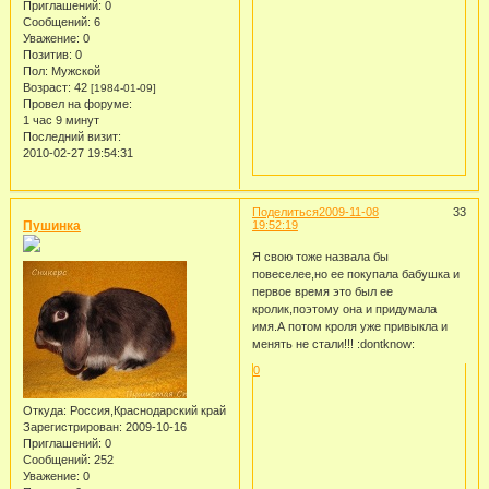
Приглашений:
0
Сообщений:
6
Уважение:
0
Позитив:
0
Пол:
Мужской
Возраст:
42
[1984-01-09]
Провел на форуме:
1 час 9 минут
Последний визит:
2010-02-27 19:54:31
Поделиться
2009-11-08
33
Пушинка
19:52:19
Я свою тоже назвала бы
повеселее,но ее покупала бабушка и
первое время это был ее
кролик,поэтому она и придумала
имя.А потом кроля уже привыкла и
менять не стали!!! :dontknow:
0
Откуда:
Россия,Краснодарский край
Зарегистрирован
: 2009-10-16
Приглашений:
0
Сообщений:
252
Уважение:
0