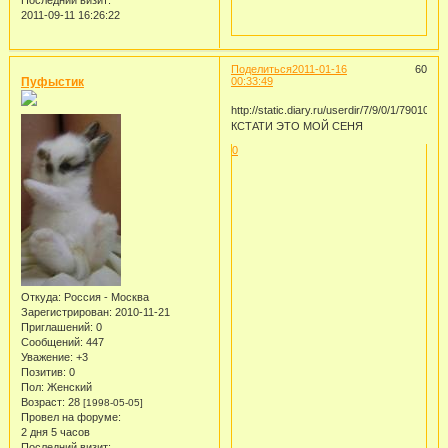
2011-09-11 16:26:22
Поделиться
2011-01-16
60
Пуфыстик
00:33:49
http://static.diary.ru/userdir/7/9/0/1/790101/
КСТАТИ ЭТО МОЙ СЕНЯ
0
Откуда:
Россия - Москва
Зарегистрирован
: 2010-11-21
Приглашений:
0
Сообщений:
447
Уважение:
+3
Позитив:
0
Пол:
Женский
Возраст:
28
[1998-05-05]
Провел на форуме:
2 дня 5 часов
Последний визит: