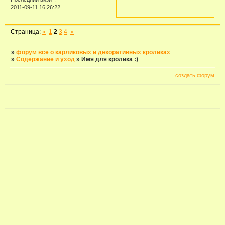
2011-09-11 16:26:22
Страница:
«
1
2
3
4
»
»
форум всё о карликовых и декоративных кроликах
»
Содержание и уход
»
Имя для кролика :)
создать форум