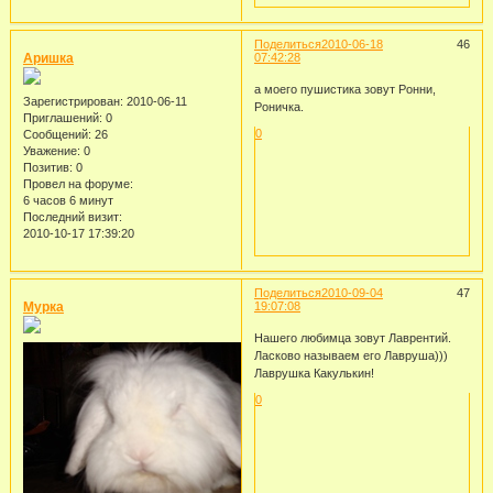
Поделиться
2010-06-18
46
Аришка
07:42:28
а моего пушистика зовут Ронни,
Зарегистрирован
: 2010-06-11
Роничка.
Приглашений:
0
0
Сообщений:
26
Уважение:
0
Позитив:
0
Провел на форуме:
6 часов 6 минут
Последний визит:
2010-10-17 17:39:20
Поделиться
2010-09-04
47
Мурка
19:07:08
Нашего любимца зовут Лаврентий.
Ласково называем его Лавруша)))
Лаврушка Какулькин!
0