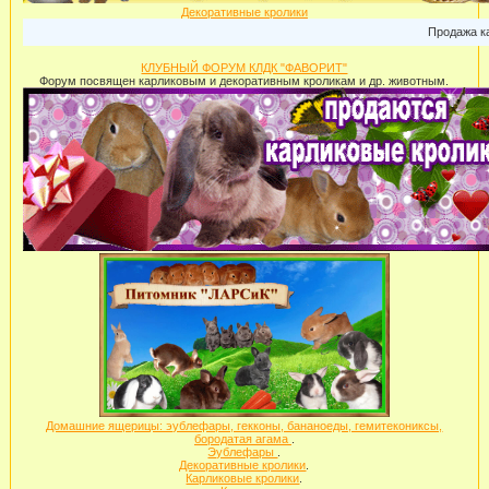
Декоративные кролики
Продажа карликовых
КЛУБНЫЙ ФОРУМ КЛДК "ФАВОРИТ"
Форум посвящен карликовым и декоративным кроликам и др. животным.
Домашние ящерицы: эублефары, гекконы, бананоеды, гемитекониксы,
бородатая агама
.
Эублефары
.
Декоративные кролики
.
Карликовые кролики
.