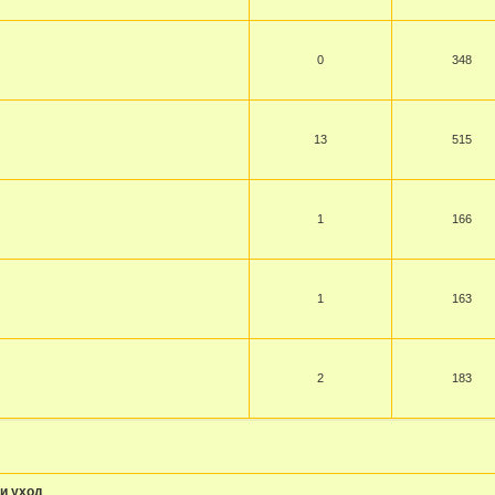
0
348
13
515
1
166
1
163
2
183
и уход