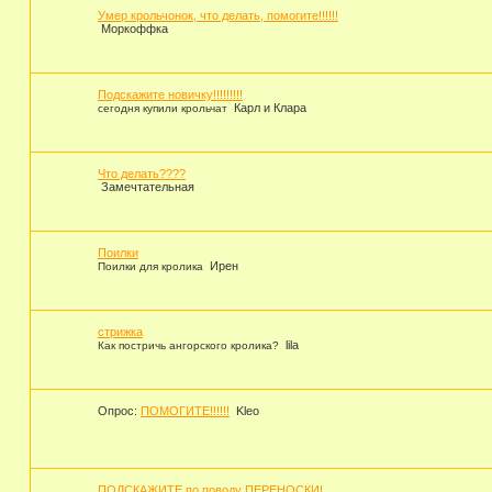
Умер крольчонок, что делать, помогите!!!!!!
Моркоффка
Подскажите новичку!!!!!!!!!
Карл и Клара
сегодня купили крольчат
Что делать????
Замечтательная
Поилки
Ирен
Поилки для кролика
стрижка
lila
Как постричь ангорского кролика?
Опрос:
ПОМОГИТЕ!!!!!!
Kleo
ПОДСКАЖИТЕ по поводу ПЕРЕНОСКИ!