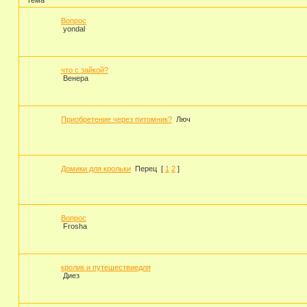
Вопрос
yondal
что с зайкой?
Венера
Приобретение через питомник?
Люч
Домики для крольки
Перец
[
1
2
]
Вопрос
Frosha
кролик и путешествиедля
Диез