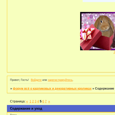
Привет, Гость!
Войдите
или
зарегистрируйтесь
.
»
форум всё о карликовых и декоративных кроликах
»
Содержание 
Страница:
«
1
2
3
4
5
6
7
»
Содержание и уход
Тема