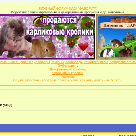
КЛУБНЫЙ ФОРУМ КЛДК "ФАВОРИТ"
Форум посвящен карликовым и декоративным кроликам и др. животным.
Домашние ящерицы: эублефары, гекконы, бананоеды, гемитекониксы, бородатая агам
Эублефары
.
Декоративные кролики
.
Карликовые кролики
.
Кролики
.
Все для здоровья - полезные советы о том, как жить долго и не болеть!
.
и уход
Ответов
Просмотро