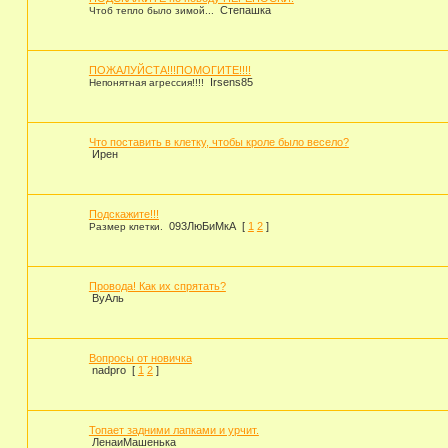
Степашка
Чтоб тепло было зимой...
ПОЖАЛУЙСТА!!!ПОМОГИТЕ!!!!
Irsens85
Непонятная агрессия!!!!
Что поставить в клетку, чтобы кроле было весело?
Ирен
Подскажите!!!
093ЛюБиМкА
[
1
2
]
Размер клетки.
Провода! Как их спрятать?
ВуАль
Вопросы от новичка
nadpro
[
1
2
]
Топает задними лапками и урчит.
ЛенаиМашенька