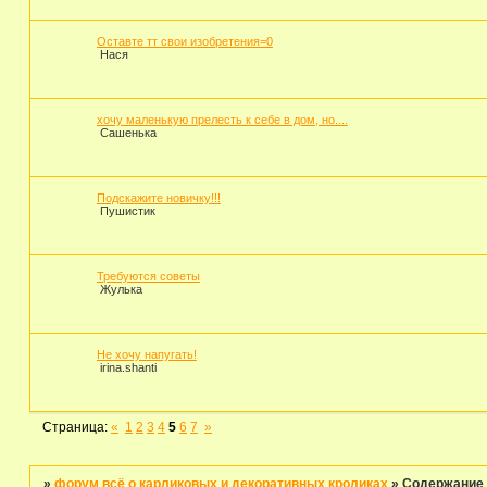
Оставте тт свои изобретения=0
Нася
хочу маленькую прелесть к себе в дом, но....
Сашенька
Подскажите новичку!!!
Пушистик
Требуются советы
Жулька
Не хочу напугать!
irina.shanti
Страница:
«
1
2
3
4
5
6
7
»
»
форум всё о карликовых и декоративных кроликах
»
Содержание 