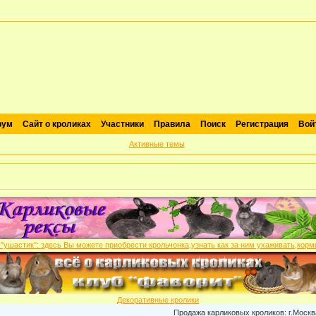
рум
Сайт о кроликах
Участники
Правила
Поиск
Регистрация
Вой
Активные темы
Декоративные кролики
Продажа карликовых кроликов: г.Москва , пи