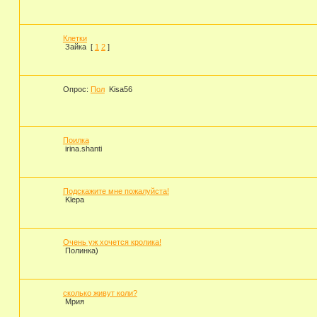
Клетки
Зайка
[
1
2
]
Опрос:
Пол
Kisa56
Поилка
irina.shanti
Подскажите мне пожалуйста!
Klepa
Очень уж хочется кролика!
Полинка)
сколько живут коли?
Мрия