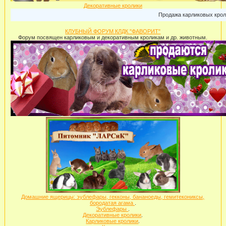
Декоративные кролики
Продажа карликовых кроликов: г.Мо
КЛУБНЫЙ ФОРУМ КЛДК "ФАВОРИТ"
Форум посвящен карликовым и декоративным кроликам и др. животным.
Домашние ящерицы: эублефары, гекконы, бананоеды, гемитекониксы,
бородатая агама
.
Эублефары
.
Декоративные кролики
.
Карликовые кролики
.