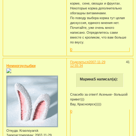
корме, сене, овощах и фруктах.
Некоторые корма дополнительно
обогащны витаминами.
По поводу выбора корма тут целая
дискуссия, единого мнения нет.
Почитайте, уже очень много
написано. Определитесь сами
вместе с кроликом, что вам больше
по вкусу.
0
Поделиться
2007-11-29
41
Немногоулыбки
12:55:34
МаринаS написал(а):
Спасибо за ответ! Асеньке- большой
привет)))
Вау, Красноярск)))))
0
Откуда:
Krasnoyarsk
Зарегистрирован
: 2007-11-29