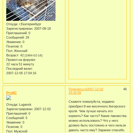
Откуда:
г.Екатеринбург
Зарегистрирован
: 2007-08-18
Приглашений:
0
Сообщений:
29
Уважение:
0
Позитив:
0
Пол:
Женский
Возраст:
42
[1984-02-16]
Провел на форуме:
22 часа 51 минуту
Последний визит:
2007-12-05 17:04:16
Поделиться
2007-12-02
46
ProfiC
16:05:09
Скажите пожалуйста, недавно
Откуда:
Lugansk
приобрел 8-ми месячного Ангорского
Зарегистрирован
: 2007-12-02
кроля. Чем лучше начать его
Приглашений:
0
кормить? Как часто? Какие лакомства
Сообщений:
5
можно использовать? Что у него
Уважение:
0
должно быть постоянно и чего нельзя
Позитив:
0
давать часто ему? Заранее спасибо.
Пол:
Мужской