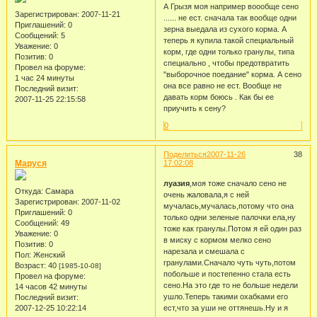
А Грызя моя например воообще сено
Зарегистрирован
: 2007-11-21
...... не ест. сначала так вообще одни
Приглашений:
0
зерна выедала из сухого корма. А
Сообщений:
5
теперь я купила такой специальный
Уважение:
0
корм, где одни только гранулы, типа
Позитив:
0
специально , чтобы предотвратить
Провел на форуме:
"выборочное поедание" корма. А сено
1 час 24 минуты
она все равно не ест. Вообще не
Последний визит:
давать корм боюсь . Как бы ее
2007-11-25 22:15:58
приучить к сену?
0
Поделиться
2007-11-26
38
Маруся
17:02:08
луазия
,моя тоже сначало сено не
Откуда:
Самара
очень жаловала,я с ней
Зарегистрирован
: 2007-11-02
мучалась,мучалась,потому что она
Приглашений:
0
только одни зеленые палочки ела,ну
Сообщений:
49
тоже как гранулы.Потом я ей один раз
Уважение:
0
в миску с кормом мелко сено
Позитив:
0
нарезала и смешала с
Пол:
Женский
гранулами.Сначало чуть чуть,потом
Возраст:
40
[1985-10-08]
побольше и постепенно стала есть
Провел на форуме:
сено.На это где то не больше недели
14 часов 42 минуты
ушло.Теперь такими охабками его
Последний визит:
2007-12-25 10:22:14
ест,что за уши не оттянешь.Ну и я