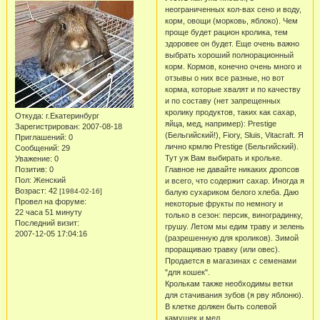
неограниченных кол-вах сено и воду,
корм, овощи (морковь, яблоко). Чем
проще будет рацион кролика, тем
здоровее он будет. Еще очень важно
выбрать хороший полнорационный
корм. Кормов, конечно очень много и
отзывы о них все разные, но вот
корма, которые хвалят и по качеству
и по составу (нет запрещенных
кролику продуктов, таких как сахар,
Откуда:
г.Екатеринбург
яйца, мед, например): Prestige
Зарегистрирован
: 2007-08-18
(Бельгийский!), Fiory, Sluis, Vitacraft. Я
Приглашений:
0
лично крмлю Prestige (Бельгийский).
Сообщений:
29
Тут уж Вам выбирать и крольке.
Уважение:
0
Позитив:
0
Главное не давайте никаких дропсов
Пол:
Женский
и всего, что содержит сахар. Иногда я
Возраст:
42
[1984-02-16]
балую сухариком белого хлеба. Даю
Провел на форуме:
некоторые фрукты по немногу и
22 часа 51 минуту
только в сезон: персик, виноградинку,
Последний визит:
грушу. Летом мы едим траву и зелень
2007-12-05 17:04:16
(разрешенную для кроликов). Зимой
проращиваю травку (или овес).
Продается в магазинах с семенами
"для кошек".
Кролькам также необходимы ветки
для стачивания зубов (я рву яблоню).
В клетке должен быть солевой
камушек и мел.