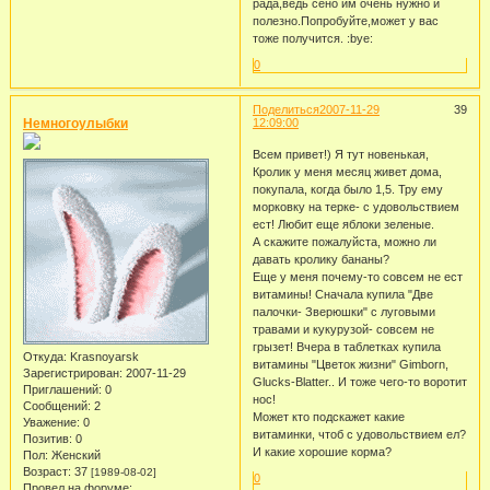
рада,ведь сено им очень нужно и
полезно.Попробуйте,может у вас
тоже получится. :bye:
0
Поделиться
2007-11-29
39
Немногоулыбки
12:09:00
Всем привет!) Я тут новенькая,
Кролик у меня месяц живет дома,
покупала, когда было 1,5. Тру ему
морковку на терке- с удовольствием
ест! Любит еще яблоки зеленые.
А скажите пожалуйста, можно ли
давать кролику бананы?
Еще у меня почему-то совсем не ест
витамины! Сначала купила "Две
палочки- Зверюшки" с луговыми
травами и кукурузой- совсем не
грызет! Вчера в таблетках купила
Откуда:
Krasnoyarsk
витамины "Цветок жизни" Gimborn,
Зарегистрирован
: 2007-11-29
Glucks-Blatter.. И тоже чего-то воротит
Приглашений:
0
нос!
Сообщений:
2
Может кто подскажет какие
Уважение:
0
витаминки, чтоб с удовольствием ел?
Позитив:
0
И какие хорошие корма?
Пол:
Женский
Возраст:
37
[1989-08-02]
0
Провел на форуме: