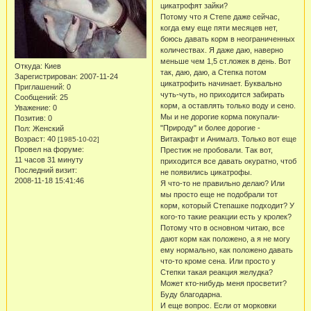
цикатрофят зайки?
Потому что я Степе даже сейчас,
когда ему еще пяти месяцев нет,
боюсь давать корм в неограниченных
количествах. Я даже даю, наверно
меньше чем 1,5 ст.ложек в день. Вот
Откуда:
Киев
так, даю, даю, а Степка потом
Зарегистрирован
: 2007-11-24
цикатрофить начинает. Буквально
Приглашений:
0
чуть-чуть, но приходится забирать
Сообщений:
25
корм, а оставлять только воду и сено.
Уважение:
0
Мы и не дорогие корма покупали-
Позитив:
0
"Природу" и более дорогие -
Пол:
Женский
Возраст:
40
Витакрафт и Анималз. Только вот еще
[1985-10-02]
Провел на форуме:
Престиж не пробовали. Так вот,
11 часов 31 минуту
приходится все давать окуратно, чтоб
Последний визит:
не появились цикатрофы.
2008-11-18 15:41:46
Я что-то не правильно делаю? Или
мы просто еще не подобрали тот
корм, который Степашке подходит? У
кого-то такие реакции есть у кролек?
Потому что в основном читаю, все
дают корм как положено, а я не могу
ему нормально, как положено давать
что-то кроме сена. Или просто у
Степки такая реакция желудка?
Может кто-нибудь меня просветит?
Буду благодарна.
И еще вопрос. Если от морковки