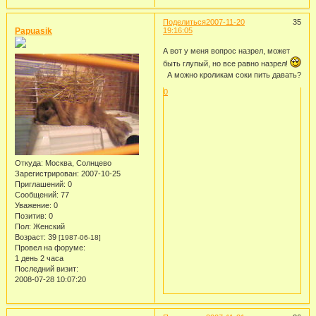
Поделиться
2007-11-20
35
Papuasik
19:16:05
А вот у меня вопрос назрел, может
быть глупый, но все равно назрел!
А можно кроликам соки пить давать?
0
Откуда:
Москва, Солнцево
Зарегистрирован
: 2007-10-25
Приглашений:
0
Сообщений:
77
Уважение:
0
Позитив:
0
Пол:
Женский
Возраст:
39
[1987-06-18]
Провел на форуме:
1 день 2 часа
Последний визит:
2008-07-28 10:07:20