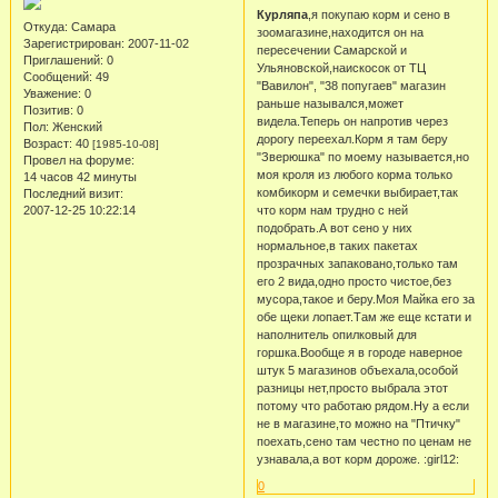
Курляпа
,я покупаю корм и сено в
Откуда:
Самара
зоомагазине,находится он на
Зарегистрирован
: 2007-11-02
пересечении Самарской и
Приглашений:
0
Ульяновской,наискосок от ТЦ
Сообщений:
49
"Вавилон", "38 попугаев" магазин
Уважение:
0
раньше назывался,может
Позитив:
0
видела.Теперь он напротив через
Пол:
Женский
дорогу переехал.Корм я там беру
Возраст:
40
[1985-10-08]
"Зверюшка" по моему называется,но
Провел на форуме:
моя кроля из любого корма только
14 часов 42 минуты
комбикорм и семечки выбирает,так
Последний визит:
2007-12-25 10:22:14
что корм нам трудно с ней
подобрать.А вот сено у них
нормальное,в таких пакетах
прозрачных запаковано,только там
его 2 вида,одно просто чистое,без
мусора,такое и беру.Моя Майка его за
обе щеки лопает.Там же еще кстати и
наполнитель опилковый для
горшка.Вообще я в городе наверное
штук 5 магазинов объехала,особой
разницы нет,просто выбрала этот
потому что работаю рядом.Ну а если
не в магазине,то можно на "Птичку"
поехать,сено там честно по ценам не
узнавала,а вот корм дороже. :girl12:
0