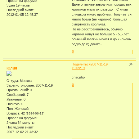
Провел на форуме:
Даже опытные заводчики породистых
3 дня 19 часов
кроликов мало их разводят. С ними
Последний визит:
слишком много проблем. Получается
2012-01-05 12:45:37
много брака (не карлики), большая
смертность крольчат.
Но не расстраивайтесь, обычно
карлики живут не больше 5 - 5,5 лет,
обычный мелкий может и до 7 (очень
редко до 8) дожить
0
Поделиться
2007-11-19
34
Юлия
19:09:19
спасибо
Откуда:
Москва
0
Зарегистрирован
: 2007-11-19
Приглашений:
0
Сообщений:
7
Уважение:
0
Позитив:
0
Пол:
Женский
Возраст:
42
[1984-06-12]
Провел на форуме:
2 часа 34 минуты
Последний визит:
2007-12-02 21:48:32