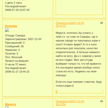
1 день 2 часа
Последний визит:
2008-07-28 10:07:20
Поделиться
2007-12-04
48
Курляпа
13:47:37
Маруся, хотелось бы узнать у
Откуда:
Самара
тебя,т.к. ты тоже из Самары, где в
Зарегистрирован
: 2007-12-03
нашем городе ты покупаешь корм и
Приглашений:
0
сено? И каких фирм? А то я сено
Сообщений:
36
несколько раз покупала, качество
Уважение:
0
отвратительное. А больше никакого
Позитив:
0
найти не могу. Да и с кормом у меня
Пол:
Женский
не все гладко. Моя зая оттуда
Провел на форуме:
выбирает только то, что ей нравится.
9 часов 37 минут
А в последнее время вообще плохо
Последний визит:
стала его есть. Надеюсь на твою
2008-01-27 19:44:15
помощь!
Если кто еще поможет советом, буду
только рада=))
0
Поделиться
2007-12-04
49
Маруся
16:13:52