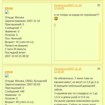
Поделиться
2007-11-19
32
Юлия
17:42:46
и че теперь он вырастит огромным??
Откуда:
Москва
Зарегистрирован
: 2007-11-19
Приглашений:
0
0
Сообщений:
7
Уважение:
0
Позитив:
0
Пол:
Женский
Возраст:
42
[1984-06-12]
Провел на форуме:
2 часа 34 минуты
Последний визит:
2007-12-02 21:48:32
Поделиться
2007-11-19
33
voraa
17:49:45
Не обязательно. У меня тоже не
Откуда:
Москва, СВАО, Бутырский
карлики живут, но весят от 1,6 до 2 гк.
Зарегистрирован
: 2007-05-03
В принципе небольшой домашний
Приглашений:
0
зайчик.
Сообщений:
448
У карликов вес по стандарту от 1 до
Уважение:
+3
1,5 кг и длина ушей от 5-6 см.
Позитив:
0
На рынке карлика невозможно купить
Возраст:
65
[1960-10-12]
в принципе. Сейчас их очень мало.