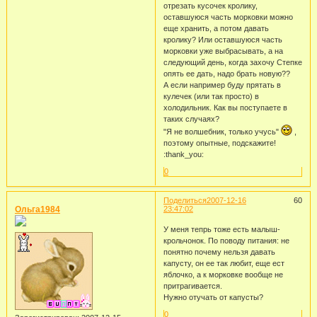
отрезать кусочек кролику,
оставшуюся часть морковки можно
еще хранить, а потом давать
кролику? Или оставшуюся часть
морковки уже выбрасывать, а на
следующий день, когда захочу Степке
опять ее дать, надо брать новую??
А если например буду прятать в
кулечек (или так просто) в
холодильник. Как вы поступаете в
таких случаях?
"Я не волшебник, только учусь"
,
поэтому опытные, подскажите!
:thank_you:
0
Поделиться
2007-12-16
60
Ольга1984
23:47:02
У меня тепрь тоже есть малыш-
крольчонок. По поводу питания: не
понятно почему нельзя давать
капусту, он ее так любит, еще ест
яблочко, а к морковке вообще не
притрагивается.
Нужно отучать от капусты?
0