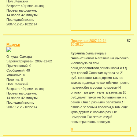
Пол:
Женский
Возраст:
40
[1985-10-08]
Провел на форуме:
14 часов 42 минуты
Последний визит:
2007-12-25 10:22:14
Поделиться
2007-12-14
57
Маруся
16:28:25
Курляпа
,была вчера в
Откуда:
Самара
"Ашане",новом магазине на Дыбенко
Зарегистрирован
: 2007-11-02
и обнаружила там
Приглашений:
0
сено,наполнители,опилки,корм и т.д.
Сообщений:
49
для кролей.Сено там купила за 21
Уважение:
0
руб. хорошее такое,прямо там со
Позитив:
0
злаками даже,а не как обычно просто
Пол:
Женский
палочки,без мусора по моему.И
Возраст:
40
[1985-10-08]
опилки там для туалета взяла за 18
Провел на форуме:
руб.,пакет такой же большой как и с
14 часов 42 минуты
сеном.Они с разными запахами.Я
Последний визит:
2007-12-25 10:22:14
взяла с зеленым яблоком,а там еще
куча других.И кормов разных
немерено.Так что съездий
посмотри,очень советую.
0