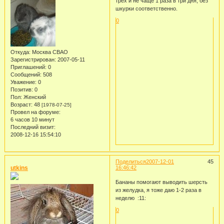
трех и не чаще 1 раза в три дня, без
шкурки соответственно.
0
Откуда:
Москва СВАО
Зарегистрирован
: 2007-05-11
Приглашений:
0
Сообщений:
508
Уважение:
0
Позитив:
0
Пол:
Женский
Возраст:
48
[1978-07-25]
Провел на форуме:
6 часов 10 минут
Последний визит:
2008-12-16 15:54:10
Поделиться
2007-12-01
45
utkins
16:46:42
Бананы помогают выводить шерсть
из желудка, я тоже даю 1-2 раза в
неделю :11:
0