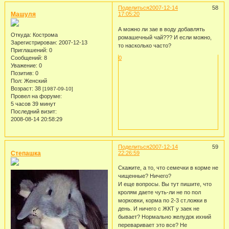
Поделиться
2007-12-14
58
Машуля
17:05:20
А можно ли зае в воду добавлять
Откуда:
Кострома
ромашечный чай??? И если можно,
Зарегистрирован
: 2007-12-13
то насколько часто?
Приглашений:
0
Сообщений:
8
0
Уважение:
0
Позитив:
0
Пол:
Женский
Возраст:
38
[1987-09-10]
Провел на форуме:
5 часов 39 минут
Последний визит:
2008-08-14 20:58:29
Поделиться
2007-12-14
59
Степашка
22:26:59
Скажите, а то, что семечки в корме не
чищенные? Ничего?
И еще вопросы. Вы тут пишите, что
кролям даете чуть-ли не по пол
морковки, корма по 2-3 ст.ложки в
день. И ничего с ЖКТ у заек не
бывает? Нормально желудок ихний
переваривает это все? Не