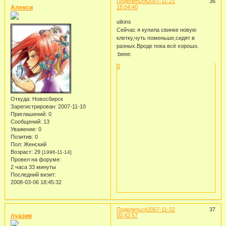
Поделиться
2007-11-21
36
Алекси
18:04:40
utkins
Сейчас я купила свинке новую
клетку,чуть поменьше,сидят в
разных.Вроде пока всё хорошо.
:beee:
0
Откуда:
Новосбирск
Зарегистрирован
: 2007-11-10
Приглашений:
0
Сообщений:
13
Уважение:
0
Позитив:
0
Пол:
Женский
Возраст:
29
[1996-11-14]
Провел на форуме:
2 часа 33 минуты
Последний визит:
2008-03-06 18:45:32
Поделиться
2007-11-22
37
луазия
00:42:57