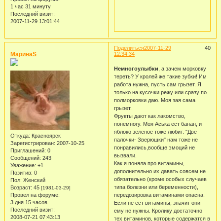
1 час 31 минуту
Последний визит:
2007-11-29 13:01:44
Поделиться
2007-11-29
40
МаринаS
12:34:34
Немногоулыбки
, а зачем морковку
тереть? У кролей же такие зубки! Им
работа нужна, пусть сам грызет. Я
только на кусочки режу или сразу по
полморковки даю. Моя зая сама
грызет.
Фрукты дают как лакомство,
понемногу. Моя Аська ест банан, и
яблоко зеленое тоже любит. "Две
Откуда:
Красноярск
палочки- Зверюшки" нам тоже не
Зарегистрирован
: 2007-10-25
понравились,вообще эмоций не
Приглашений:
0
вызвали.
Сообщений:
243
Как я поняла про витамины,
Уважение:
+1
дополнительно их давать совсем не
Позитив:
0
обязательно (кроме особых случаев
Пол:
Женский
типа болезни или беременности),
Возраст:
45
[1981-03-29]
Провел на форуме:
передозировка витаминами опасна.
3 дня 15 часов
Если не ест витамины, значит они
Последний визит:
ему не нужны. Кролику достаточно
2008-07-21 07:43:13
тех витаминов, которые содержатся в