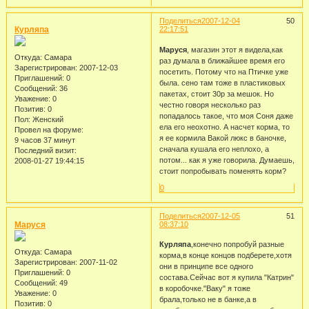
Поделиться
2007-12-04
50
Курляпа
22:17:51
Маруся
, магазин этот я видела,как
Откуда:
Самара
раз думала в ближайшее время его
Зарегистрирован
: 2007-12-03
посетить. Потому что на Птичке уже
Приглашений:
0
была. сено там тоже в пластиковых
Сообщений:
36
пакетах, стоит 30р за мешок. Но
Уважение:
0
честно говоря несколько раз
Позитив:
0
попадалось такое, что моя Соня даже
Пол:
Женский
ела его неохотно. А насчет корма, то
Провел на форуме:
я ее кормила Вакой люкс в баночке,
9 часов 37 минут
сначала кушала его неплохо, а
Последний визит:
потом... как я уже говорила. Думаешь,
2008-01-27 19:44:15
стоит попробывать поменять корм?
0
Поделиться
2007-12-05
51
Маруся
08:37:10
Курляпа
,конечно попробуй разные
Откуда:
Самара
корма,в конце концов подберете,хотя
Зарегистрирован
: 2007-11-02
они в принципе все одного
Приглашений:
0
состава.Сейчас вот я купила "Катрин"
Сообщений:
49
в коробочке."Ваку" я тоже
Уважение:
0
брала,только не в банке,а в
Позитив:
0