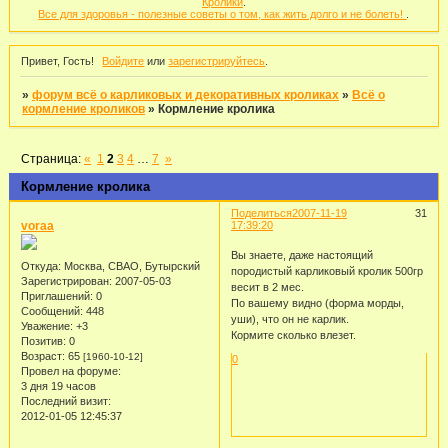
Кролики
.
Все для здоровья - полезные советы о том, как жить долго и не болеть!
.
Привет, Гость!
Войдите
или
зарегистрируйтесь
.
»
форум всё о карликовых и декоративных кроликах
»
Всё о
кормление кроликов
»
Кормление кролика
Страница:
«
1
2
3
4
…
7
»
Кормление кролика
Поделиться
2007-11-19
31
voraa
17:39:20
Вы знаете, даже настоящий
Откуда:
Москва, СВАО, Бутырский
породистый карликовый кролик 500гр
Зарегистрирован
: 2007-05-03
весит в 2 мес.
Приглашений:
0
По вашему видно (форма морды,
Сообщений:
448
уши), что он не карлик.
Уважение:
+3
Кормите сколько влезет.
Позитив:
0
Возраст:
65
[1960-10-12]
0
Провел на форуме:
3 дня 19 часов
Последний визит:
2012-01-05 12:45:37