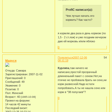
ProfiC написал(а):
Чем лучше начать его
кормить? Как часто?
я кормлю два раза в день кормом (по
1,5 - 2 ст.лож) и уже поздним вечером
даю ей морковь и/или яблоко
0
Поделиться
2007-12-06
54
Маруся
08:31:19
Курляпа
,там ничего не
Откуда:
Самара
написано,простой прозрачный
Зарегистрирован
: 2007-11-02
длинненький пакет с сеном.Нет,на
Приглашений:
0
птичке не пробовала брать ни сено,ни
Сообщений:
49
корм развесной.Надо кстати
Уважение:
0
попробовать.А ты не нашла сено или
Позитив:
0
корм в "38 попугаев"?
Пол:
Женский
Возраст:
40
[1985-10-08]
0
Провел на форуме:
14 часов 42 минуты
Последний визит:
2007-12-25 10:22:14