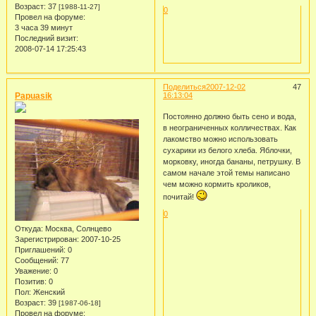
Возраст:
37
[1988-11-27]
0
Провел на форуме:
3 часа 39 минут
Последний визит:
2008-07-14 17:25:43
Поделиться
2007-12-02
47
Papuasik
16:13:04
Постоянно должно быть сено и вода,
в неограниченных колличествах. Как
лакомство можно использовать
сухарики из белого хлеба. Яблочки,
морковку, иногда бананы, петрушку. В
самом начале этой темы написано
чем можно кормить кроликов,
почитай!
0
Откуда:
Москва, Солнцево
Зарегистрирован
: 2007-10-25
Приглашений:
0
Сообщений:
77
Уважение:
0
Позитив:
0
Пол:
Женский
Возраст:
39
[1987-06-18]
Провел на форуме: