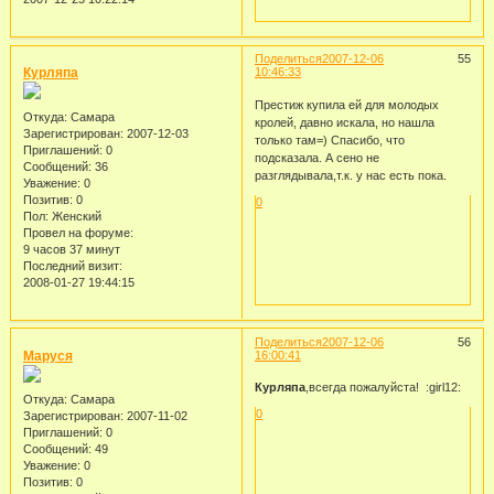
Поделиться
2007-12-06
55
Курляпа
10:46:33
Престиж купила ей для молодых
Откуда:
Самара
кролей, давно искала, но нашла
Зарегистрирован
: 2007-12-03
только там=) Спасибо, что
Приглашений:
0
подсказала. А сено не
Сообщений:
36
разглядывала,т.к. у нас есть пока.
Уважение:
0
Позитив:
0
0
Пол:
Женский
Провел на форуме:
9 часов 37 минут
Последний визит:
2008-01-27 19:44:15
Поделиться
2007-12-06
56
Маруся
16:00:41
Курляпа
,всегда пожалуйста! :girl12:
Откуда:
Самара
0
Зарегистрирован
: 2007-11-02
Приглашений:
0
Сообщений:
49
Уважение:
0
Позитив:
0