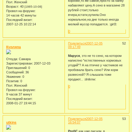
коробке,то же самое,просто за банку
Пол:
Женский
набавляют цену.А сено в магазине 28
Возраст:
40
[1985-10-08]
рублей стоит,только
Провел на форуме:
вчера,кстати,купила.Оно
14 часов 42 минуты
нормальное,на дне только иногда
Последний визит:
2007-12-25 10:22:14
мелкий мусор попадается. :girl3:
0
Поделиться
2007-12-05
52
Курляпа
09:17:49
Маруся
, это не то сено, на котором
Откуда:
Самара
написпно "естественных кормовых
Зарегистрирован
: 2007-12-03
угодий"? А на птичке у частников не
Приглашений:
0
пробовала брать сено? Или корм
Сообщений:
36
развесной? Я слышала тоже
Уважение:
0
продают... :dntknw:
Позитив:
0
Пол:
Женский
0
Провел на форуме:
9 часов 37 минут
Последний визит:
2008-01-27 19:44:15
Поделиться
2007-12-05
53
utkins
16:54:07
ProfiC
как уже писали, в