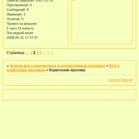
Зарегистрирован
: 2007-12-15
Приглашений:
0
Сообщений:
8
Уважение:
0
Позитив:
0
Провел на форуме:
2 часа 41 минуту
Последний визит:
2008-05-31 17:47:47
Страница:
«
1
2
3
4
…
7
»
»
форум всё о карликовых и декоративных кроликах
»
Всё о
кормление кроликов
»
Кормление кролика
создать форум