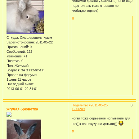
любимой кролей ухаживать)ногти еще
подстригать тоже страшно не
любит,но терпет)
0
Откуда:
Симферополь,Крым
Зарегистрирован
: 2011-05-22
Приглашений:
0
Сообщений:
222
Уважение:
+1
Позитив:
0
Пол:
Женский
Возраст:
34
[1992-07-17]
Провел на форуме:
1 день 11 часов
Последний визит:
2013-06-01 22:31:01
Поделиться
2011-05-25
8
жгучая брюнетка
12:06:09
ногти тоже серьёзное испытание для
них))) но никуда не деться)))
0