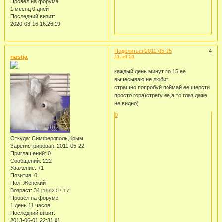
Провел на форуме:
1 месяц 0 дней
Последний визит:
2020-03-16 16:26:19
Поделиться
2011-05-25
4
nastja
11:54:51
каждый день минут по 15 ее
вычесываю,не любит
страшно,попробуй поймай ее,шерсти
просто гора)стрегу ее,а то глаз даже
не видно)
0
Откуда:
Симферополь,Крым
Зарегистрирован
: 2011-05-22
Приглашений:
0
Сообщений:
222
Уважение:
+1
Позитив:
0
Пол:
Женский
Возраст:
34
[1992-07-17]
Провел на форуме:
1 день 11 часов
Последний визит:
2013-06-01 22:31:01