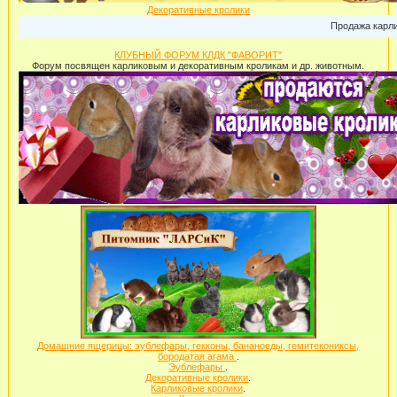
Декоративные кролики
Продажа карликовых крол
КЛУБНЫЙ ФОРУМ КЛДК "ФАВОРИТ"
Форум посвящен карликовым и декоративным кроликам и др. животным.
Домашние ящерицы: эублефары, гекконы, бананоеды, гемитекониксы,
бородатая агама
.
Эублефары
.
Декоративные кролики
.
Карликовые кролики
.