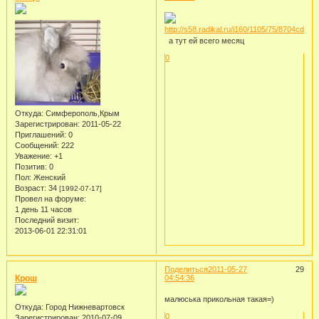
а тут ей всего месяц
0
Откуда:
Симферополь,Крым
Зарегистрирован
: 2011-05-22
Приглашений:
0
Сообщений:
222
Уважение:
+1
Позитив:
0
Пол:
Женский
Возраст:
34
[1992-07-17]
Провел на форуме:
1 день 11 часов
Последний визит:
2013-06-01 22:31:01
Поделиться
2011-05-27
29
Крош
04:54:36
малюська прикольная такая=)
Откуда:
Город Нижневартовск
0
Зарегистрирован
: 2010-07-09