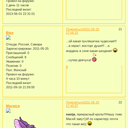
Провел на форуме:
1 день 11 часов
Последний визит:
2013-06-01 22:31:01
Поделиться
2011-05-25
21
Bien
17:06:15
...ой какая пухляшечка чудесная!!!
Откуда:
Россия, Самара
...а окрас!..восторг души!!! ...а
Зарегистрирован
: 2011-05-25
мордень в сене какая шкодная!
Приглашений:
0
Сообщений:
8
...супер-девчуха!
Уважение:
0
Позитив:
0
0
Пол:
Женский
Провел на форуме:
4 часа 10 минут
Последний визит:
2011-09-16 21:59:00
Поделиться
2011-05-25
22
Масюся
17:45:07
nastja
, прекрасный кроль!!!Нашу тоже
Масей завут))И по характеру почти
что такая же))