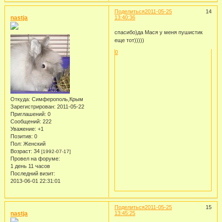
Поделиться
2011-05-25
14
nastja
13:40:36
спасибо)да Мася у меня пушистик
еще тот)))))
0
Откуда:
Симферополь,Крым
Зарегистрирован
: 2011-05-22
Приглашений:
0
Сообщений:
222
Уважение:
+1
Позитив:
0
Пол:
Женский
Возраст:
34
[1992-07-17]
Провел на форуме:
1 день 11 часов
Последний визит:
2013-06-01 22:31:01
Поделиться
2011-05-25
15
nastja
13:45:25