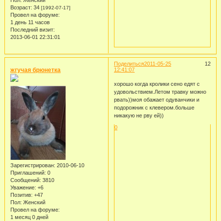
Возраст:
34
[1992-07-17]
Провел на форуме:
1 день 11 часов
Последний визит:
2013-06-01 22:31:01
Поделиться
2011-05-25
12
жгучая брюнетка
12:41:07
хорошо когда кролики сено едят с
удовольствием.Летом травку можно
рвать))моя обажает одуванчики и
подорожник с клевером.больше
никакую не рву ей))
0
Зарегистрирован
: 2010-06-10
Приглашений:
0
Сообщений:
3810
Уважение:
+6
Позитив:
+47
Пол:
Женский
Провел на форуме:
1 месяц 0 дней