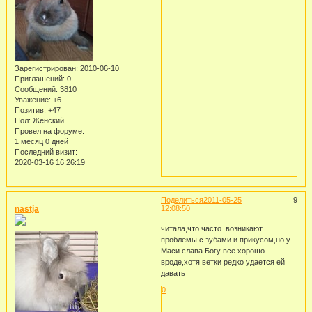
Зарегистрирован
: 2010-06-10
Приглашений:
0
Сообщений:
3810
Уважение:
+6
Позитив:
+47
Пол:
Женский
Провел на форуме:
1 месяц 0 дней
Последний визит:
2020-03-16 16:26:19
Поделиться
2011-05-25
9
nastja
12:08:50
читала,что часто возникают
проблемы с зубами и прикусом,но у
Маси слава Богу все хорошо
вроде,хотя ветки редко удается ей
давать
0