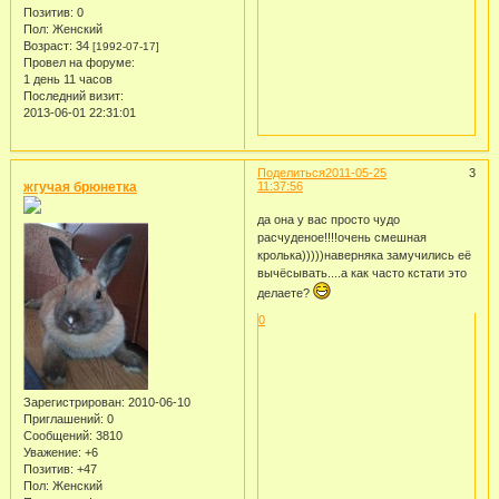
Позитив:
0
Пол:
Женский
Возраст:
34
[1992-07-17]
Провел на форуме:
1 день 11 часов
Последний визит:
2013-06-01 22:31:01
Поделиться
2011-05-25
3
жгучая брюнетка
11:37:56
да она у вас просто чудо
расчуденое!!!!очень смешная
кролька)))))наверняка замучились её
вычёсывать....а как часто кстати это
делаете?
0
Зарегистрирован
: 2010-06-10
Приглашений:
0
Сообщений:
3810
Уважение:
+6
Позитив:
+47
Пол:
Женский