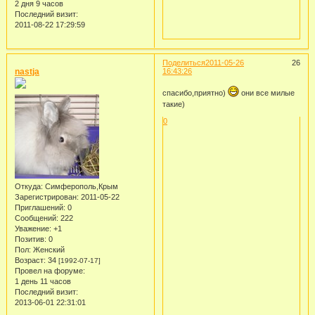
2 дня 9 часов
Последний визит:
2011-08-22 17:29:59
Поделиться
2011-05-26
26
nastja
16:43:26
спасибо,приятно)
они все милые
такие)
0
Откуда:
Симферополь,Крым
Зарегистрирован
: 2011-05-22
Приглашений:
0
Сообщений:
222
Уважение:
+1
Позитив:
0
Пол:
Женский
Возраст:
34
[1992-07-17]
Провел на форуме:
1 день 11 часов
Последний визит:
2013-06-01 22:31:01