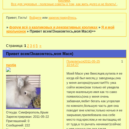
Кролики
.
Все для здоровья - полезные советы о том, как жить долго и не болеть!
.
Привет, Гость!
Войдите
или
зарегистрируйтесь
.
»
форум всё о карликовых и декоративных кроликах
»
Я и мой
крольчонок
»
Привет всем!Знакомтесь,моя Мася)>>
Страница:
1
2
3
4
5
»
Привет всем!Знакомтесь,моя Мася)
Поделиться
2011-05-25
1
nastja
10:54:27
Моей Масе уже 8месяцев,купила я ее
когда ей был месяц у заводчицы,она
у меня ангорка)пушистая!!!!с ума
сойти можно)как только её увидела
такую маленькую имя как то само
появилось)она у меня очень
забавная,любит бегать как угорелая
по комнате,большую часть дня она
поводит вне клетки,только ночью я ее
Откуда:
Симферополь,Крым
закрываю,прилюбовала она себе
Зарегистрирован
: 2011-05-22
место под креслом,и не вытащищ её
Приглашений:
0
от туда,а то рычать начинает)сейчас
Сообщений:
222
у нее хочуха,так она такая