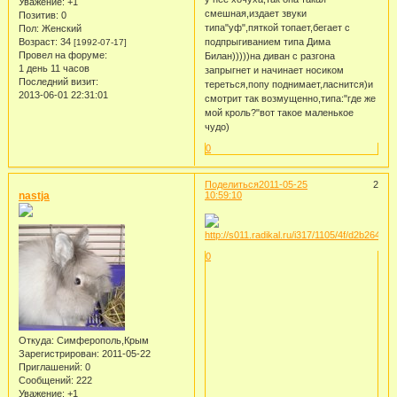
Уважение:
+1
смешная,издает звуки
Позитив:
0
типа"уф",пяткой топает,бегает с
Пол:
Женский
Возраст:
34
подпрыгиванием типа Дима
[1992-07-17]
Провел на форуме:
Билан)))))на диван с разгона
1 день 11 часов
запрыгнет и начинает носиком
Последний визит:
тереться,попу поднимает,ласнится)и
2013-06-01 22:31:01
смотрит так возмущенно,типа:"где же
мой кроль?"вот такое маленькое
чудо)
0
Поделиться
2011-05-25
2
nastja
10:59:10
0
Откуда:
Симферополь,Крым
Зарегистрирован
: 2011-05-22
Приглашений:
0
Сообщений:
222
Уважение:
+1