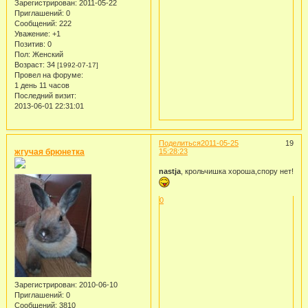
Зарегистрирован
: 2011-05-22
Приглашений:
0
Сообщений:
222
Уважение:
+1
Позитив:
0
Пол:
Женский
Возраст:
34
[1992-07-17]
Провел на форуме:
1 день 11 часов
Последний визит:
2013-06-01 22:31:01
Поделиться
2011-05-25
19
жгучая брюнетка
15:28:23
nastja
, крольчишка хороша,спору нет!
0
Зарегистрирован
: 2010-06-10
Приглашений:
0
Сообщений:
3810