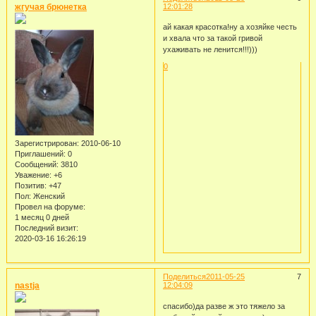
жгучая брюнетка
12:01:28
ай какая красотка!ну а хозяйке честь
и хвала что за такой гривой
ухаживать не ленится!!!)))
0
Зарегистрирован
: 2010-06-10
Приглашений:
0
Сообщений:
3810
Уважение:
+6
Позитив:
+47
Пол:
Женский
Провел на форуме:
1 месяц 0 дней
Последний визит:
2020-03-16 16:26:19
Поделиться
2011-05-25
7
nastja
12:04:09
спасибо)да разве ж это тяжело за