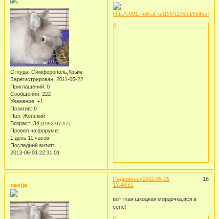
0
Откуда:
Симферополь,Крым
Зарегистрирован
: 2011-05-22
Приглашений:
0
Сообщений:
222
Уважение:
+1
Позитив:
0
Пол:
Женский
Возраст:
34
[1992-07-17]
Провел на форуме:
1 день 11 часов
Последний визит:
2013-06-01 22:31:01
Поделиться
2011-05-25
16
nastja
13:46:51
вот ткая шкодная мордочка,вся в
сене)
0