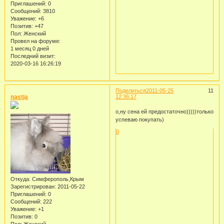
Приглашений:
0
Сообщений:
3810
Уважение:
+6
Позитив:
+47
Пол:
Женский
Провел на форуме:
1 месяц 0 дней
Последний визит:
2020-03-16 16:26:19
Поделиться
2011-05-25
11
nastja
12:36:17
о,ну сена ей предостаточно)))))только
успеваю покупать)
0
Откуда:
Симферополь,Крым
Зарегистрирован
: 2011-05-22
Приглашений:
0
Сообщений:
222
Уважение:
+1
Позитив:
0
Пол:
Женский