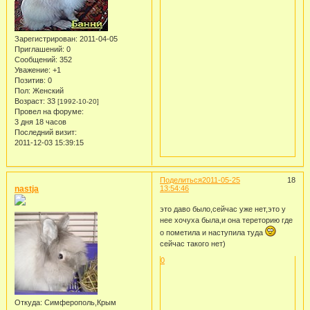
Зарегистрирован
: 2011-04-05
Приглашений:
0
Сообщений:
352
Уважение:
+1
Позитив:
0
Пол:
Женский
Возраст:
33
[1992-10-20]
Провел на форуме:
3 дня 18 часов
Последний визит:
2011-12-03 15:39:15
Поделиться
2011-05-25
18
nastja
13:54:46
это даво было,сейчас уже нет,это у
нее хочуха была,и она тереторию где
о пометила и наступила туда
сейчас такого нет)
0
Откуда:
Симферополь,Крым