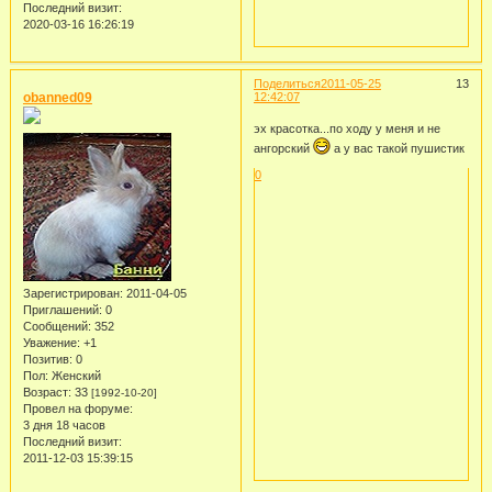
Последний визит:
2020-03-16 16:26:19
Поделиться
2011-05-25
13
obanned09
12:42:07
эх красотка...по ходу у меня и не
ангорский
а у вас такой пушистик
0
Зарегистрирован
: 2011-04-05
Приглашений:
0
Сообщений:
352
Уважение:
+1
Позитив:
0
Пол:
Женский
Возраст:
33
[1992-10-20]
Провел на форуме:
3 дня 18 часов
Последний визит:
2011-12-03 15:39:15