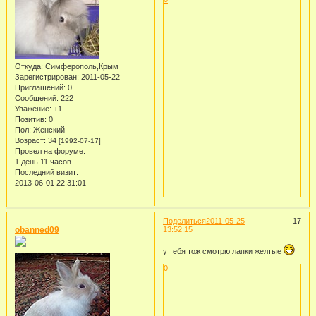
Откуда:
Симферополь,Крым
Зарегистрирован
: 2011-05-22
Приглашений:
0
Сообщений:
222
Уважение:
+1
Позитив:
0
Пол:
Женский
Возраст:
34
[1992-07-17]
Провел на форуме:
1 день 11 часов
Последний визит:
2013-06-01 22:31:01
Поделиться
2011-05-25
17
obanned09
13:52:15
у тебя тож смотрю лапки желтые
0