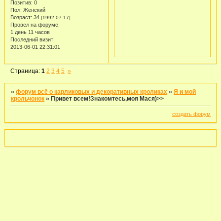
Позитив:
0
Пол:
Женский
Возраст:
34
[1992-07-17]
Провел на форуме:
1 день 11 часов
Последний визит:
2013-06-01 22:31:01
Страница:
1
2
3
4
5
»
»
форум всё о карликовых и декоративных кроликах
»
Я и мой
крольчонок
»
Привет всем!Знакомтесь,моя Мася)>>
создать форум